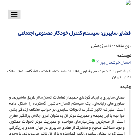
Toggle
vigation
فضای سایبری؛ سیستم کنترل خودکار مصنوعی اجتماعی
نوع مقاله : مقاله پژوهشی
نویسنده
احسان خوشحال پور
کارشناس ارشد مهندسی فناوری اطلاعات-امنیت اطلاعات، دانشگاه صنعتی مالک
اشتر، تهران
چکیده
فضای سایبری با ایجاد گونه‌ای جدید از تعاملات انسان‌ها از طریق ماشین‌ها و
فناوری‌های رایانه‌ای، یک سیستم انسان-ماشین گسترده را شکل داده
است. علیرغم تاثیر شگرف تحولات سایبری بر جوانب مختلف زندگی بشر،
مواجهه با این پدیده و مدیریت موثر آن به‌عنوان امری چالش برانگیز مطرح
است. از مهم‌ترین پیش‌نیازهای مواجهه و مدیریت موثر تحولات مذکور،
وجود شناخت صحیح و مشترک از فضای سایبری در میان همه‌ی بازیگرانی
است که بر فضای سایبری تاثیر گذاشته و یا از آن تاثیر می‌پذیرند. با وجود