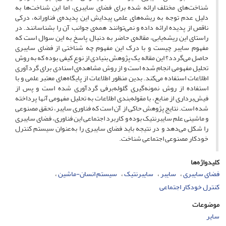
شناخت‌های مختلف ارائه شده برای فضای سایبری، اما این شناخت‌ها به
دلیل عدم توجه به ریشه‌های علمی پیدایش این پدیده‌ی فناورانه، درکی
ناقص از پدیده ارائه داده و نمی‌توانند همه‌ی جوانب آن را بشناسانند. در
راستای این ریشه‌یابی، مقاله‌ی حاضر به دنبال پاسخ به این سوال است که
مفهوم سایبر چیست و با درک این مفهوم چه شناختی از فضای سایبری
حاصل می‌گردد؟ این مقاله یک پژوهش بنیادی از نوع کیفی بوده که به روش
تحلیل مفهومی انجام شده است و از روش مشاهده‌ی اسنادی برای گردآوری
اطلاعات استفاده می‌کند. بدین منظور اطلاعات از پایگاه‌های معتبر علمی و با
استفاده از روش نمونه‌گیری گلوله‌برفی گردآوری شده است و پس از
فیش‌برداری از منابع، با مقوله‌بندی اطلاعات به تحلیل مفهومی آنها پرداخته
شده است. نتایج پژوهش حاکی از آن است که فناوری سایبر، تحقق مصنوعی
و ماشینی علم سایبرنتیک بوده و کاربرد اجتماعی این فناوری، فضای سایبری
را شکل می‌دهد و در نتیجه باید فضای سایبری را به‌عنوان سیستم کنترل
خودکار مصنوعی اجتماعی شناخت.
کلیدواژه‌ها
فضای سایبری
سایبر
سایبرنتیک
سیستم انسان-ماشین
کنترل خودکار اجتماعی
موضوعات
سایر