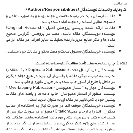
می­ دانند.
2. وظایف و تعهدات نویسندگان
(
Responsibilities
’
Authors
)
مقالات ارسالی باید در زمینه­ تخصصی مجله بوده و به صورت علمی و
منسجم، مطابق استاندارد مجله آماده شده باشد.
مقالات ارائه شده بایستی پژوهش اصیل (Original Research)
نویسنده/نویسندگان مقاله باشد. دقت در پژوهش، گزارش صحیح
داده­ ها و ذکر منابعِ دربردارندۀ تحقیقات سایر افراد، در مقاله الزامی
است.
نویسنده/نویسندگان مسئول صحت و دقت محتوای مقالات خود هستند.
نکته 1.
چاپ مقاله به معنی تأیید مطالب آن توسط مجله نیست.
نویسندگان حق ”ارسال مجدد(Duplicate Submission)“ یک مقاله را
ندارند. به عبارت دیگر، مقاله یا بخشی از آن نباید در هیچ مجله‌ دیگری
در داخل یا خارج از کشور چاپ شده یا در جریان داوری و چاپ باشد.
نویسندگان مجاز به ”انتشار همپوشان (Overlapping Publication)“
نیستند. منظور از انتشار همپوشان، چاپ داده ها و یافته­ های مقالات
پیشین خود با کمی تغییر در مقاله­ ای به عنوان جدید است.
نویسنده/نویسندگان موظف­ اند در صورت نیاز به استفاده از مطالب
دیگران، آنها را با ارجاع­ دهی(Citation) دقیق و در صورت نیاز پس از
کسب اجازه کتبی و صریح، از منابع مورد نیاز استفاده نمایند. هنگامی که
عین نوشته­ های پژوهشگر دیگری مورد استفاده قرار می­ گیرد، باید از
روش­ ها و علائم نقل قول مستقیم، نظیر گذاشتن آن داخل گیومه (” “)،