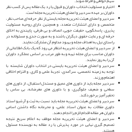
سهم ­خواهی و افراط شوند.
اختیار و مسئولیت انتخاب داوران و قبول یا رد یک مقاله پس از کسب نظر
داوران بر عهده سردبیر و اعضای هیئت تحریریه مجله است.
سردبیر و اعضای هیئت تحریریه مجله بایستی از نظر حرفه­ ای صاحب­ نظر،
متخصص و دارای انتشارات متعدد، و همچنین دارای روحیه مسئولیت
پذیری، پاسخگویی، حقیقت جویی، انصاف و بی طرفی، پایبندی به اخلاق
حرفه ای و رعایت حقوق دیگران باشند و به صورت جدی و مسئولانه در
راستای نیل به اهداف مجله و بهبود مداوم آن مشارکت نمایند.
از سردبیر و اعضای هیئت تحریریه انتظار می رود که یک بانک اطلاعاتی از
داوران مناسب برای مجله تهیه و به طور مرتب بر اساس عملکرد داوران
آن­ را به­ روز نمایند.
سردبیر و اعضای هیئت تحریریه بایستی در انتخاب داوران شایسته با
توجه به زمینه تخصصی، سرآمدی، تجربة علمی و کاری، و التزام اخلاقی
اهتمام ورزند.
سردبیر مجله باید از داوری­ های عمیق و مستدل استقبال، از داوری­ های
سطحی و ضعیف جلوگیری، و با داوری­ های مغرضانه، بی­ ساس یا
تحقیرآمیز برخوردکند.
سردبیر و اعضای هیئت تحریریه مجله باید نسبت به ثبت و آرشیو اسناد
داوری مقالات به عنوان اسناد علمی، و محرمانه نگاه داشتن اسامی
داوران هر مقاله اقدام لازم را انجام دهند.
سردبیر و اعضای هیئت تحریریه مجله موظف به اعلام سریع نتیجه
تصمیم گیری نهایی در مورد پذیرش یا رد مقاله به نویسنده مسئول
هستند.