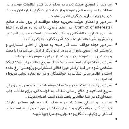
سردبیر و اعضای هیئت تحریریه مجله باید کلیه اطلاعات موجود در
مقالات را محرمانه تلقی نموده و از دراختیار دیگران قراردادن و بحث
درباره جزئیات آن با دیگران احتراز نمایند.
سردبیر و اعضای هیئت تحریریه مجله موظف­ند از بروز تضاد منافع
(Conflict of interests) در روند داوری، با توجه به هرگونه ارتباط
شخصی، تجاری، دانشگاهی و مالی که ممکن است به طور بالقوه بر
پذیرش و نشر مقالات ارائه شده تأثیر بگذارد، جلوگیری کنند.
سردبیر مجله موظف است آثار متهم به عدول از اخلاق انتشاراتی و
پژوهشی که از سوی داوران یا به هر نحو دیگر گزارش می­ شود را با دقت
و جدیت بررسی نموده و در صورت نیاز در این خصوص اقدام نماید.
سردبیر مجله موظف است نسبت به حذف سریع مقالات چاپ شده ای که
مشخص شود در آنها ”رفتار غیر اخلاقی انتشاراتی و پژوهشی“ رخ داده
است و اطلاع­رسانی شفاف به خوانندگان و مراجع نمایه نمایی مربوطه
اقدام نماید.
سردبیر و اعضای هیئت تحریریه مجله موظف­ اند نسبت به بررسی و چاپ
سریع اصلاحیه و اطلاع ­رسانی شفاف به خوانندگان، برای مقالات چاپ
شده ای که در آنها خطاهایی یافت شده است، اقدام نمایند.
سردبیر و اعضای هیئت تحریریه مجله باید به طور مستمر نظرات
نویسندگان، خوانندگان، و داوران مجله در مورد بهبود سیاست­ های
انتشاراتی و کیفیت شکلی و محتوایی مجله را جویا شوند