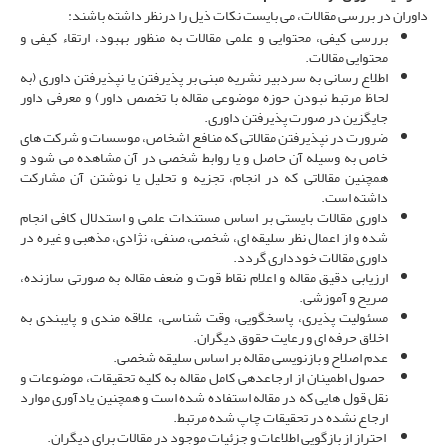
داوران در بررسی مقالات، می ­بایست نکات ذیل را درنظر داشته ­باشند:
بررسی کیفی، محتوایی و علمی مقالات به منظور بهبود، ارتقاء کیفی و
محتوایی مقالات.
اطلاع ­رسانی به سردبیر نشریه مبنی بر پذیرفتن یا نپذیرفتن داوری (به
لحاظ مرتبط نبودن حوزه موضوعی مقاله با تخصص داور) و معرفی داور
جایگزین در صورت پذیرفتن داوری.
ضرورت در نپذیرفتن مقالاتی که منافع اشخاص، موسسات و شرکت­ های
خاص به ­وسیله آن حاصل و یا روابط شخصی در آن مشاهده می شود و
همچنین مقالاتی که در انجام، تجزیه و تحلیل یا نوشتن آن مشارکت
داشته است.
داوری مقالات بایستی بر اساس مستندات علمی و استدلال کافی انجام
شده و از اعمال نظر سلیقه ای، شخصی، صنفی، نژادی، مذهبی و غیره در
داوری مقالات خودداری گردد.
ارزیابی دقیق مقاله و اعلام نقاط قوت و ضعف مقاله به صورتی سازنده،
صریح و آموزشی.
مسئولیت ­پذیری، پاسخگویی، وقت شناسی، علاقه مندی و پایبندی به
اخلاق حرفه ای و رعایت حقوق دیگران.
عدم اصلاح و بازنویسی مقاله بر اساس سلیقه شخصی.
حصول اطمینان از ارجاع­دهی کامل مقاله به کلیه تحقیقات، موضوعات و
نقل قول هایی که در مقاله استفاده شده است و همچنین یادآوری موارد
ارجاع نشده در تحقیقات چاپ شده مرتبط.
احتراز از بازگویی اطلاعات و جزئیات موجود در مقالات برای دیگران.