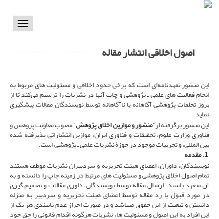
Toggle
vigation
اصول اخلاقی انتشار مقاله
این منشور تعهدنامه‌ای است که برخی حدود اخلاقی و مسئولیت­ های مربوط به
انجام فعالیت­ های علمی ـ پژوهشی و چاپ آنها در نشریات را ترسیم می‌کند تا از
بروز تخلفات پژوهشی آگاهانه یا ناآگاهانه توسط نویسندگان مقالات پیشگیری
نماید.
این منشور برگرفته از ”
منشور و موازین اخلاق پژوهش
“ مصوب معاونت پژوهش و
فناوری وزارت علوم، تحقیقات و فناوری ایران، موازین انتشاراتی پذیرفته شده
بین­ المللی، و تجربیات موجود در حوزۀ نشریات علمی ـ پژوهشی است.
1. مقدمه
نویسندگان، داوران، اعضای هیئت­ تحریریه و سردبیران نشریات موظف هستند
تمام اصول اخلاق پژوهشی و مسئولیت­ های مرتبط در زمینه چاپ را دانسته و به
آن متعهد باشند. ارسال مقاله توسط نویسندگان، داوری مقالات و تصمیم­ گیری
در مورد قبول یا رد مقاله توسط اعضای هیئت­ تحریریه و سردبیر به­ منزله
دانستن و تبعیت از این حقوق می­باشد و در صورت احراز عدم پایبندیِ هر یک از
این افراد به این اصول و مسئولیت­ ها، نشریات هرگونه اقدام قانونی را حق خود