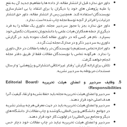
داور حق ندارد قبل از انتشار مقاله، از داده­ ها یا مفاهیم جدید آن به نفع
یا علیه پژوهش­ های خود یا دیگران یا برای انتقاد یا بی اعتبارسازی
نویسندگان استفاده کند. همچنین پس از انتشار مقاله، داور حق انتشار
جزئیات را فراتر از آنچه توسط مجله چاپ شده است، ندارد.
داور حق ندارد بجز با مجوز سردبیر مجله، داوری یک مقاله را به فرد
دیگری از جمله همکاران هیات علمی یا دانشجویان تحصیلات تکمیلی خود
بسپارد. نام هر کسی که در داوری مقاله کمک نموده باید در گزارش
داوری به سردبیر ذکر و در مدارک مجله ثبت گردد.
داور اجازه تماس مستقیم با نویسندگان در رابطه با مقالات در حال داوری
را ندارد. هرگونه تماس با نویسندگان مقالات فقط از طریق دفتر مجله
انجام خواهد گرفت.
تلاش برای ارائه گزارش ”رفتار غیراخلاقی انتشاراتی و پژوهشی“ و ارسال
مستندات مربوطه به سردبیر نشریه.
5. وظایف سردبیر
و
اعضای
هیئت
تحریریه
(
Editorial Board
)
Responsibilities
سردبیر و اعضای هیئت تحریریه مجله باید حفظ نشریه و ارتقاء کیفیت آن­را
هدف اصلی خود قرار دهند.
سردبیر و اعضای هیئت تحریریه باید در جهت معرفی هرچه بیشتر نشریه
در جوامع دانشگاهی و بین ­المللی بکوشند و چاپ مقالات از دانشگاه­ های
دیگر و مجامع بین ­المللی را در اولویت کار خود قرار دهند.
سردبیر و اعضای هیئت تحریریه نباید در چاپ مقالات خود دچار حس