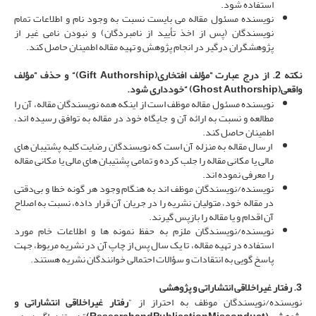
استفاده شود.
نویسنده مسئول مقاله می­ بایست نسبت به وجود نام و اطلاعات تمام
نویسندگان (پس از اخذ تأیید از نامبردگان) و نبودن نامی غیر از
پژوهشگران درگیر در انجام پژوهش و تهیه مقاله اطمینان حاصل کند.
نکته 2.
از درج عبارت ”مؤلف افتخاری(
Gift Authorship
)“ و حذف ”مؤلف
واقعی(
Ghost Authorship
)
“خودداری شود.
نویسنده مسئول مقاله موظف است از اینکه همه نویسندگان مقاله، آن ­را
مطالعه و نسبت به ارائه آن و جایگاه خود در مقاله به توافق رسیده اند،
اطمینان حاصل کند.
ارسال مقاله به منزله آن است که نویسندگان رضایت کلیه پشتیبان­ های
مالی یا مکانی مقاله را جلب کرده و تمامی پشتیبان­ های مالی یا مکانی مقاله
را معرفی نموده­ اند.
نویسنده/نویسندگان موظف ­اند به­ هنگام وجود هر گونه خطا و بی‌دقتی
در مقاله خود، متولیان نشریه را در جریان آن قرار داده، نسبت به اصلاح
آن اقدام و یا مقاله را بازپس گیرند.
نویسنده/نویسندگان ملزم به حفظ نمونه­ ها و اطلاعات خام مورد
استفاده در تهیه مقاله، تا یک سال پس از چاپ آن در نشریه مربوط، جهت
پاسخ گویی به انتقادات و سؤالات احتمالی خوانندگان نشریه هستند.
3. رفتار غیراخلاقی انتشاراتی و پژوهشی
نویسنده/نویسندگان موظف به احتراز از ”
رفتار غیراخلاقی انتشاراتی و