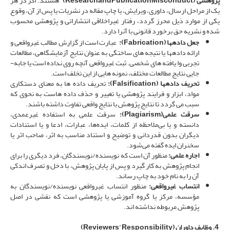
پژوهشی
(
ResearchandPublicationMisconduct
)
“ هستند. اگر در هر
یک از مراحل ارسال، داوری، ویرایش، یا چاپ مقاله در نشریات یا پس از آن، وقوع
یکی از موارد ذیل محرز گردد، رفتار غیراخلاقی انتشاراتی و پژوهشی محسوب
شده و نشریه حق برخورد قانونی با آن­را دارد.
جعل داده­
ها
(Fabrication):
عبارت است از گزارش مطالب غیر­واقعی و
ارائه داده­ها یا نتیجه­ های ساختگی به عنوان نتایج آزمایشگاهی، مطالعات
تجربی وا یافته­ های شخصی. ثبت غیرواقعی آنچه روی نداده است یا جابه­
جایی نتایج مطالعات مختلف، نمونه­ هایی از این تخلف است.
تحریف داده­
ها
(Falsification):
تحریف داده­ ها به­ معنای دستکاری
مواد، ابزار و فرایند پژوهشی یا تغییر و حذف داده­ هاست به­ نحوی که
سبب می­ گردد تا نتایج پژوهش با نتایج واقعی تفاوت داشته­ باشند.
سرقت علمی
(Plagiarism):
سرقت علمی به استفاده غیرعمدی،
دانسته و یا بی‌ملاحظه از کلمات، ایده‌ها، عبارات، ادعا و یا استنادات
دیگران بدون قدردانی و توضیح و استناد مناسب به اثر، صاحب اثر یا
سخنران ایده گفته می‌شود.
اجاره علمی
:
منظور آن است که نویسنده/نویسندگان، فرد دیگری را برای
انجام پژوهش به کار گیرد و پس از پایان پژوهش، با دخل و تصرف اندکی
آن را به نام خود به چاپ رساند.
انتساب غیرواقعی
:
منظور انتساب غیرواقعی نویسنده/نویسندگان به
مؤسسه، مرکز یا گروه آموزشی یا پژوهشی است که نقشی در اصل
پژوهش مربوطه نداشته­ اند.
4. وظایف داوران
(
Reviewers’ Responsibility
)