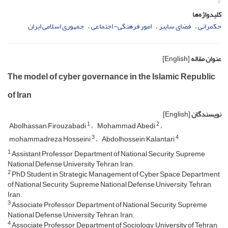
کلیدواژه‌ها
حکمرانی
فضای سایبر
امور فرهنگی- اجتماعی
جمهوری اسلامی ایران
عنوان مقاله
[English]
The model of cyber governance in the Islamic Republic
of Iran
نویسندگان
[English]
1
2
Abolhassan Firouzabadi
Mohammad Abedi
3
4
mohammadreza Hosseini
Abdolhossein Kalantari
1
Assistant Professor, Department of National Security, Supreme
National Defense University, Tehran, Iran.
2
PhD Student in Strategic Management of Cyber Space, Department
of National Security, Supreme National Defense University, Tehran,
Iran.
3
Associate Professor, Department of National Security, Supreme
National Defense University, Tehran, Iran.
4
Associate Professor, Department of Sociology, University of Tehran,