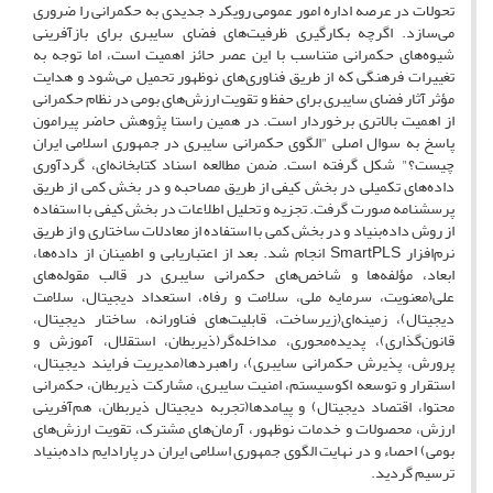
تحولات در عرصه اداره امور عمومی رویکرد جدیدی به حکمرانی را ضروری
می‌سازد. اگرچه بکارگیری ظرفیت‌های فضای سایبری برای بازآفرینی
شیوه‌های حکمرانی متناسب با این عصر حائز اهمیت است، اما توجه به
تغییرات فرهنگی که از طریق فناوری‌های نوظهور تحمیل می‌شود و هدایت
مؤثر آثار فضای سایبری برای حفظ و تقویت ارزش‌های بومی در نظام حکمرانی
از اهمیت بالاتری برخوردار است. در همین راستا پژوهش حاضر پیرامون
پاسخ به سوال اصلی "الگوی حکمرانی سایبری در جمهوری اسلامی ایران
چیست؟" شکل گرفته است. ضمن مطالعه اسناد کتابخانه‌ای، گردآوری
داده‌های تکمیلی در بخش کیفی از طریق مصاحبه و در بخش کمی از طریق
پرسشنامه صورت گرفت. تجزیه ‌و تحلیل اطلاعات در بخش کیفی با استفاده
از روش داده‌بنیاد و در بخش کمی با استفاده از معادلات ساختاری و از طریق
نرم‌افزار SmartPLS انجام شد. بعد از اعتباریابی و اطمینان از داده‌ها،
ابعاد، مؤلفه‌ها و شاخص‌های حکمرانی سایبری در قالب مقوله‌های
علی(معنویت، سرمایه ملی، سلامت و رفاه، استعداد دیجیتال، سلامت
دیجیتال)، زمینه‌ای(زیرساخت، قابلیت‌های فناورانه، ساختار دیجیتال،
قانون‌گذاری)، پدیده‌محوری، مداخله‌گر(ذیربطان، استقلال، آموزش و
پرورش، پذیرش حکمرانی سایبری)، راهبردها(مدیریت فرایند دیجیتال،
استقرار و توسعه اکوسیستم، امنیت سایبری، مشارکت ذیربطان، حکمرانی
محتوا، اقتصاد دیجیتال) و پیامدها(تجربه دیجیتال ذیربطان، هم‌آفرینی
ارزش، محصولات و خدمات نوظهور، آرمان‌های مشترک، تقویت ارزش‌های
بومی) احصاء و در نهایت الگوی جمهوری اسلامی ایران در پارادایم داده‌بنیاد
ترسیم گردید.