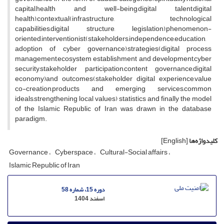
capital,health and well-being,digital talent,digital
health),contextual(infrastructure, technological
capabilities,digital structure, legislation),phenomenon-
oriented,interventionist(stakeholders,independence,education,
adoption of cyber governance),strategies(digital process
management,ecosystem establishment and development,cyber
security,stakeholder participation,content governance,digital
economy)and outcomes(stakeholder digital experience,value
co-creation,products and emerging services,common
ideals,strengthening local values) statistics and finally the model
of the Islamic Republic of Iran was drawn in the database
paradigm.
کلیدواژه‌ها
[English]
Governance
Cyberspace
Cultural-Social affairs
Islamic Republic of Iran
دوره 15، شماره 58
اسفند 1404